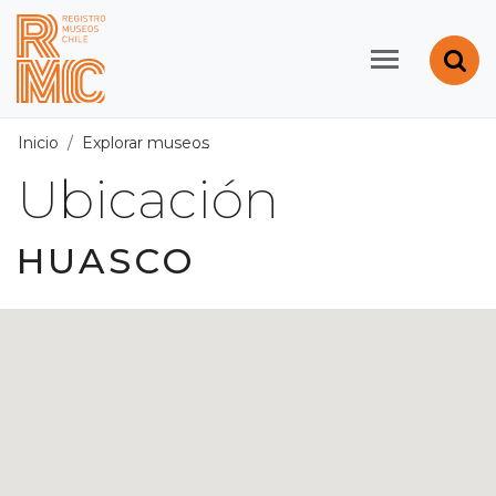
Contenido principal
Abr
Registro de Museos d
Inicio
Explorar museos
Ubicación
/
Región de Atacama
/
Ubicación
HUASCO