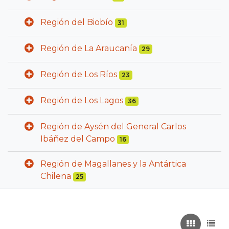
Región del Biobío
31
Región de La Araucanía
29
Región de Los Ríos
23
Región de Los Lagos
36
Región de Aysén del General Carlos
Ibáñez del Campo
16
Región de Magallanes y la Antártica
Chilena
25
Recuadros
List