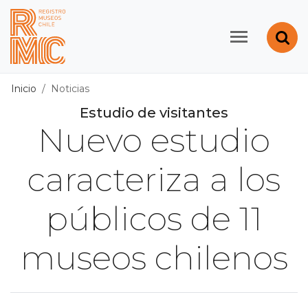
Contenido principal
Abr
Registro de Museos d
Inicio
Noticias
Estudio de visitantes
Nuevo estudio
caracteriza a los
públicos de 11
museos chilenos