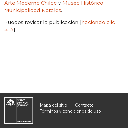
Arte Moderno Chiloé
y
Museo Histórico
Municipalidad Natales
.
Puedes revisar la publicación [
haciendo clic
acá
]
Mapa del sitio
Contacto
Términos y condiciones de uso