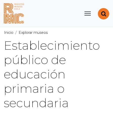
Contenido principal
Abr
Registro de Museos d
Inicio
Explorar museos
Dependencia Administrativa
/
Púb
Establecimiento
público de
educación
primaria o
secundaria