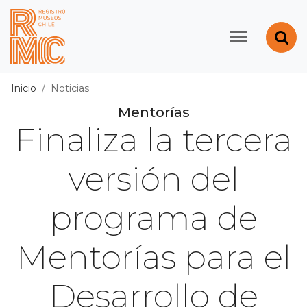
Contenido principal
Abr
Registro de Museos d
Inicio
Noticias
Mentorías
Finaliza la tercera
versión del
programa de
Mentorías para el
Desarrollo de