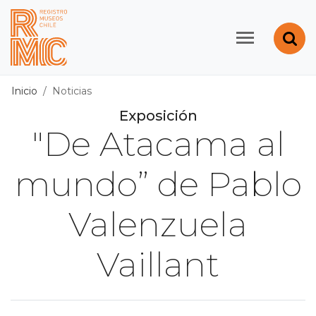
Contenido principal
Abr
Registro de Museos d
Inicio
Noticias
Exposición
"De Atacama al
mundo” de Pablo
Valenzuela
Vaillant