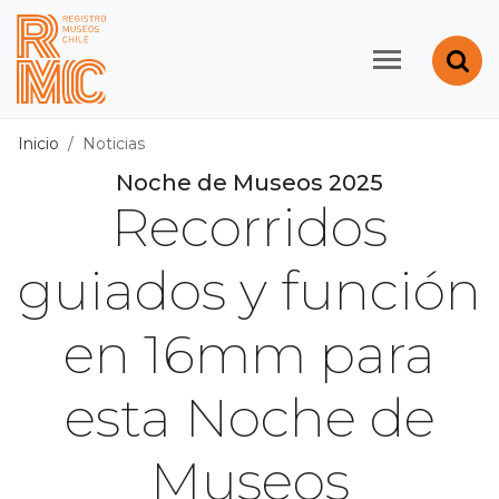
Contenido principal
Abr
Registro de Museos d
Inicio
Noticias
Noche de Museos 2025
Recorridos
guiados y función
en 16mm para
esta Noche de
Museos