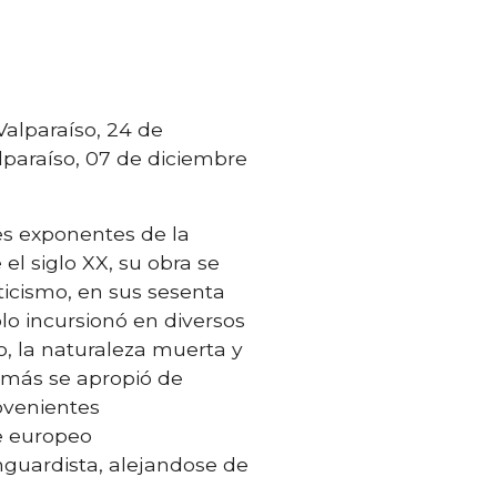
(Valparaíso, 24 de
lparaíso, 07 de diciembre
es exponentes de la
el siglo XX, su obra se
cticismo, en sus sesenta
lo incursionó en diversos
o, la naturaleza muerta y
demás se apropió de
rovenientes
e europeo
nguardista, alejandose de