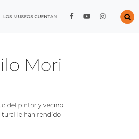
FACEBOOK RMC
YOUTUBE RMC
INSTAGRA
Abr
LOS MUSEOS CUENTAN
lo Mori
o del pintor y vecino
ltural le han rendido