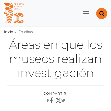
Contenido principal
Abr
Registro de Museos d
Inicio
En cifras
Áreas en que los
museos realizan
investigación