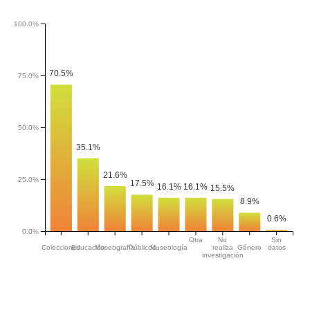
100.0%
70.5%
75.0%
50.0%
35.1%
21.6%
25.0%
17.5%
16.1%
16.1%
15.5%
8.9%
0.6%
0.0%
Otra
No
Sin
Colecciones
Educación
Museografía
Públicos
Museología
realiza
Género
datos
investigación