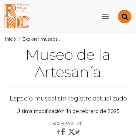
Contenido principal
Abr
Registro de Museos d
Inicio
Explorar museos
Todos los museos
/
Museo de la A
Museo de la
Artesanía
Espacio museal sin registro actualizado
Última modificación: 14 de febrero de 2025