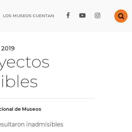
FACEBOOK RMC
YOUTUBE RMC
INSTAGRA
Abr
LOS MUSEOS CUENTAN
 2019
oyectos
ibles
cional de Museos
resultaron inadmisibles