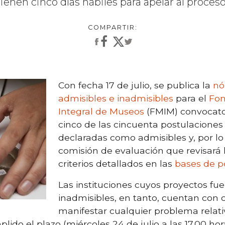
tienen cinco días hábiles para apelar al proceso
Con fecha 17 de julio, se publica la
nó
admisibles e inadmisibles
para el
Fon
Integral de Museos
(FMIM) convocator
cinco de las cincuenta postulaciones
declaradas como admisibles y, por lo
comisión de evaluación que revisará 
criterios detallados en las
bases de p
Las instituciones cuyos proyectos fu
inadmisibles, en tanto, cuentan con c
manifestar cualquier problema relati
ido el plazo (miércoles 24 de julio a las 17.00 hor