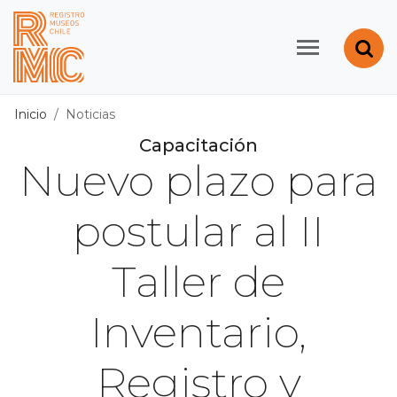
Contenido principal
Abr
Registro de Museos d
Inicio
Noticias
Capacitación
Nuevo plazo para
postular al II
Taller de
Inventario,
Registro y