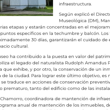
infraestructura.
Según explicó el Direct
Museológica (DM), Marc
arias etapas y estarán concentradas en el mejorami
 puntos específicos en la techumbre y balcón. Los 
imadamente 30 días, garantizarán el cuidado de e
cio cultural.
useo ha contribuido a la puesta en valor del patrim
ibiliza el legado del naturalista Rudolph Amandus Ph
a que exhibe, y por otro, la conservación de un i
a de la ciudad. Para lograr este último objetivo, e
ue se traduce en acciones de conservación preventiv
 prematuro, tanto del edificio como de las instalac
Chamorro, coordinadora de mantención de infraes
grama anual de mantención de los inmuebles, de 