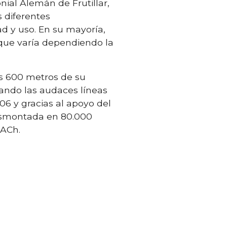
ial Alemán de Frutillar,
s diferentes
ad y uso. En su mayoría,
 que varía dependiendo la
nos 600 metros de su
cuando las audaces líneas
06 y gracias al apoyo del
desmontada en 80.000
UACh.