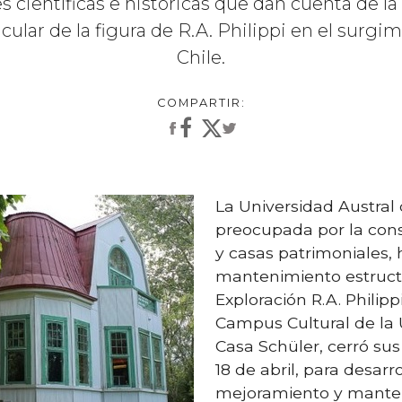
s científicas e históricas que dan cuenta de l
icular de la figura de R.A. Philippi en el surgi
Chile.
La Universidad Austral 
preocupada por la con
y casas patrimoniales,
mantenimiento estructu
Exploración R.A. Philipp
Campus Cultural de la U
Casa Schüler, cerró su
18 de abril, para desarr
mejoramiento y mante