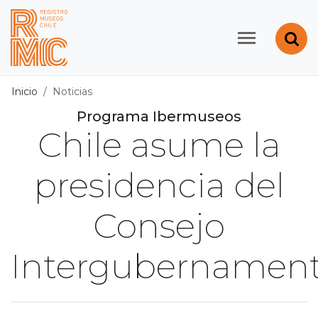
Contenido principal
Abr
Registro de Museos d
Inicio
Noticias
Programa Ibermuseos
Chile asume la
presidencia del
Consejo
Intergubernament