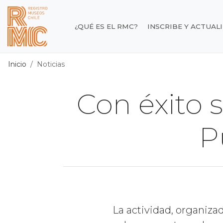
Contenido principal
¿QUÉ ES EL RMC?
INSCRIBE Y ACTUAL
Registro de Museos d
Inicio
Noticias
Con éxito 
P
La actividad, organiza