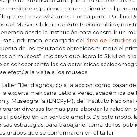
es que ha impulsado Artequin a fin de acercarse a
por medio de experiencias que estimulen el pensa
ogos entre sus visitantes. Por su parte, Paulina Ro
s del Museo Chileno de Arte Precolombino, mostró 
enerado desde la institución para construir un mu
ía Paz Undurraga, encargada del
área de Estudios d
 cuenta de los resultados obtenidos durante el pri
ntes en museos”, iniciativa que lidera la SNM en ali
vo es conocer tanto las características sociodemográ
e efectúa la visita a los museos.
l taller “Del diagnóstico a la acción: cómo pasar d
 la experta mexicana Leticia Pérez, académica de 
ón y Museografía (ENCRyM), del Instituto Nacional
exploraron diversas formas para abordar la relación
es al público en un sentido amplio. De este modo, l
rsas estrategias para trabajar el tema de los públi
tes grupos que se conformaron en el taller.