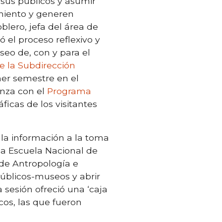
 sus públicos y asumir
miento y generen
blero, jefa del área de
el proceso reflexivo y
seo de, con y para el
e la Subdirección
mer semestre en el
anza con el
Programa
ficas de los visitantes
e la información a la toma
la Escuela Nacional de
 de Antropología e
 públicos-museos y abrir
a sesión ofreció una ‘caja
cos, las que fueron