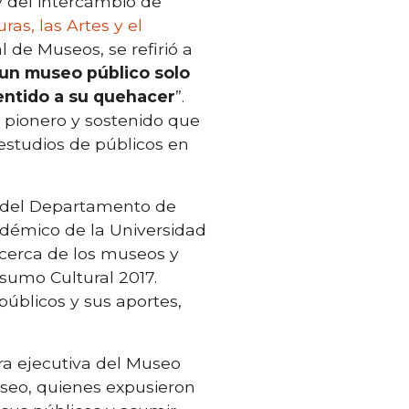
y del intercambio de
uras, las Artes y el
 de Museos, se refirió a
un museo público solo
sentido a su quehacer
”.
 pionero y sostenido que
estudios de públicos en
, del Departamento de
cadémico de la Universidad
acerca de los museos y
nsumo Cultural 2017.
 públicos y sus aportes,
ra ejecutiva del Museo
useo, quienes expusieron