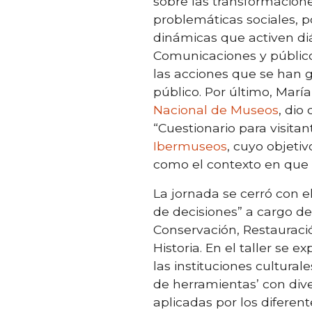
sobre las transformacion
problemáticas sociales, 
dinámicas que activen diál
Comunicaciones y público
las acciones que se han g
público. Por último, Mar
Nacional de Museos
, dio
“Cuestionario para visita
Ibermuseos
, cuyo objeti
como el contexto en que s
La jornada se cerró con e
de decisiones” a cargo de
Conservación, Restauraci
Historia. En el taller se 
las instituciones cultural
de herramientas’ con dive
aplicadas por los diferen