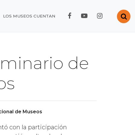
FACEBOOK RMC
YOUTUBE RMC
INSTAGRA
Abr
LOS MUSEOS CUENTAN
eminario de
os
cional de Museos
tó con la participación