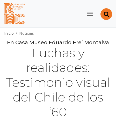
Contenido principal
Abr
Registro de Museos d
Inicio
Noticias
En Casa Museo Eduardo Frei Montalva
Luchas y
realidades:
Testimonio visual
del Chile de los
‘60