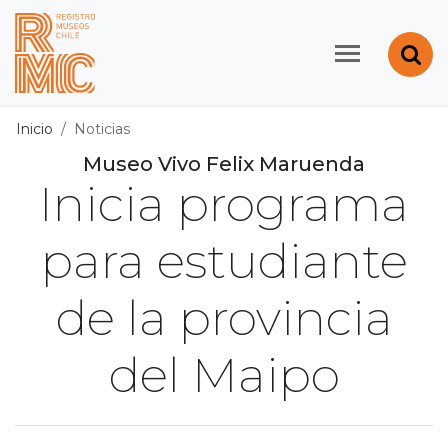
Contenido principal
Abr
Registro de Museos d
Inicio
Noticias
Museo Vivo Felix Maruenda
Inicia programa
para estudiante
de la provincia
del Maipo