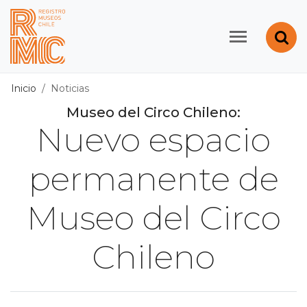
Contenido principal
Abr
Registro de Museos d
Inicio
Noticias
Museo del Circo Chileno:
Nuevo espacio
permanente de
Museo del Circo
Chileno