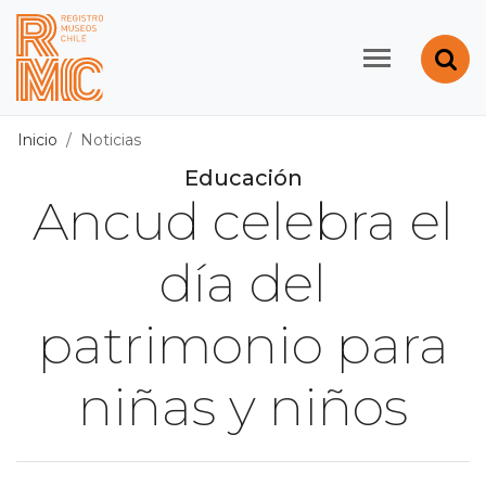
Contenido principal
Abr
Registro de Museos d
Inicio
Noticias
Educación
Ancud celebra el
día del
patrimonio para
niñas y niños