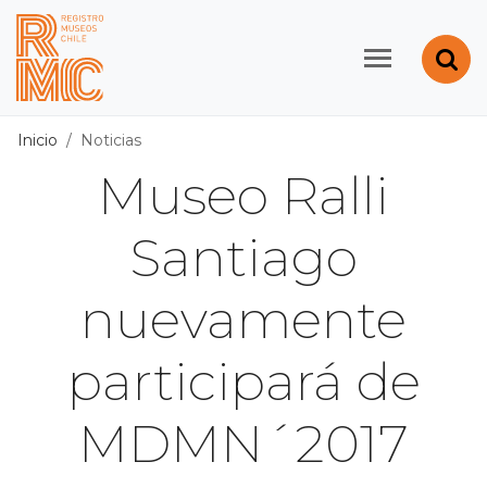
Contenido principal
Abr
Registro de Museos d
Inicio
Noticias
Museo Ralli
Santiago
nuevamente
participará de
MDMN´2017