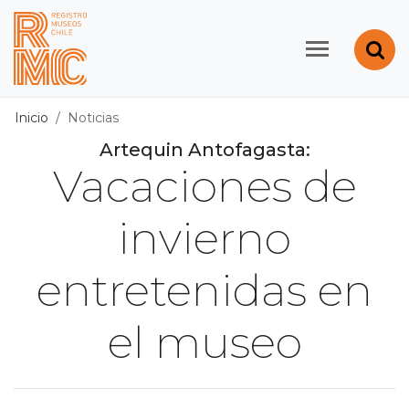
Contenido principal
Abr
Registro de Museos d
Inicio
Noticias
Artequin Antofagasta:
Vacaciones de
invierno
entretenidas en
el museo