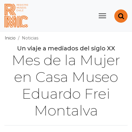
Contenido principal
Abr
Registro de Museos d
Inicio
Noticias
Un viaje a mediados del siglo XX
Mes de la Mujer
en Casa Museo
Eduardo Frei
Montalva