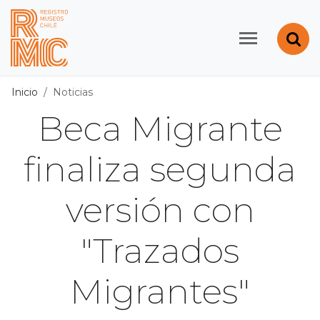
Contenido principal
Abr
Registro de Museos d
Inicio
Noticias
Beca Migrante
finaliza segunda
versión con
"Trazados
Migrantes"