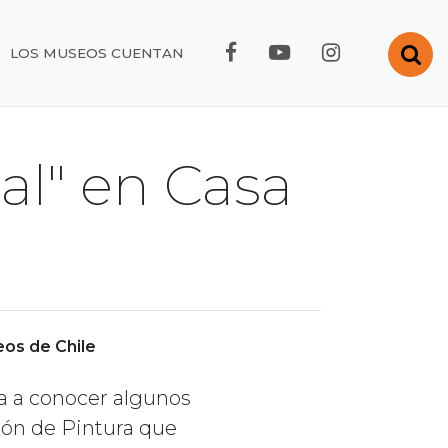
FACEBOOK RMC
YOUTUBE RMC
INSTAGRA
Abr
LOS MUSEOS CUENTAN
ial" en Casa
os de Chile
a a conocer algunos
ión de Pintura que