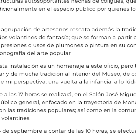
ructuras autosoportantes hechas de coligües, qu
icionalmente en el espacio público por quienes l
la agrupación de artesanos rescata además la tradic
os volantines de fantasía; que se forman a partir 
mpresiones o usos de plumones o pintura en su con
onografía del arte popular.
sta instalación es un homenaje a este oficio, per
r y de mucha tradición al interior del Museo, de co
mi perspectiva, una vuelta a la infancia, a lo lúdic
e a las 17 horas se realizará, en el Salón José Mig
 público general, enfocado en la trayectoria de M
on las tradiciones populares; así como en la comun
 volantines.
de septiembre a contar de las 10 horas, se efectuar