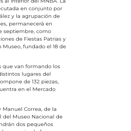
 al interior del MNBA. La
jecutada en conjunto por
lez y la agrupación de
nes, permanecerá en
 de septiembre, como
ciones de Fiestas Patrias y
io Museo, fundado el 18 de
es que van formando los
istintos lugares del
 compone de 132 piezas,
cuentra en el Mercado
y Manuel Correa, de la
all del Museo Nacional de
pondrán dos pequeños