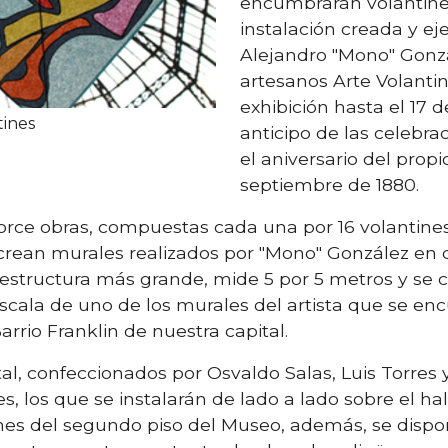
encumbrarán volantines
instalación creada y e
Alejandro "Mono" Gonzá
artesanos Arte Volanti
exhibición hasta el 17
tines
anticipo de las celebra
el aniversario del prop
septiembre de 1880.
atorce obras, compuestas cada una por 16 volantin
crean murales realizados por "Mono" González en d
a estructura más grande, mide 5 por 5 metros y se
scala de uno de los murales del artista que se en
rrio Franklin de nuestra capital.
al, confeccionados por Osvaldo Salas, Luis Torres 
s, los que se instalarán de lado a lado sobre el h
cones del segundo piso del Museo, además, se dis