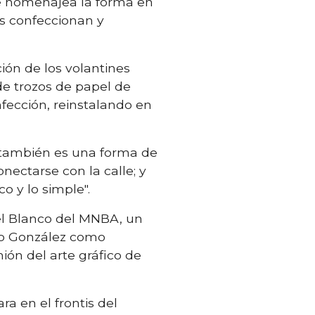
e homenajea la forma en
os confeccionan y
ión de los volantines
de trozos de papel de
fección, reinstalando en
o también es una forma de
nectarse con la calle; y
o y lo simple".
uel Blanco del MNBA, un
ono González como
ión del arte gráfico de
a en el frontis del