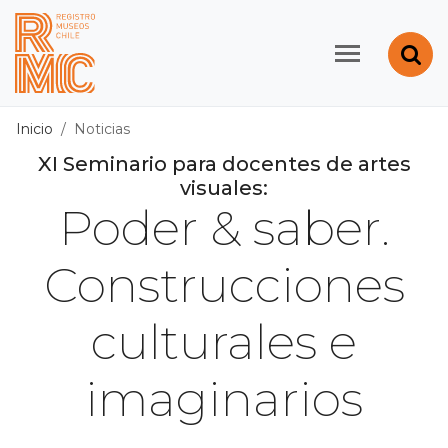
Contenido principal
Abr
Registro de Museos d
Inicio
Noticias
XI Seminario para docentes de artes
visuales:
Poder & saber.
Construcciones
culturales e
imaginarios