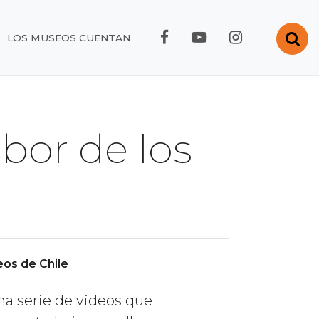
FACEBOOK RMC
YOUTUBE RMC
INSTAGRA
Abr
LOS MUSEOS CUENTAN
abor de los
e
os de Chile
na serie de videos que