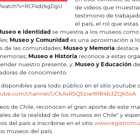
m/watch?v=RCF4dzkgDgU
de videos que muestra
testimonio de trabaja
el país, el rol que est
useo e Identidad
se muestra a los museos como
des;
Museo y Comunidad
es una aproximación a 
es de las comunidades;
Museo y Memoria
destaca 
 memorias;
Museo e Historia
reconoce a estas org
ender nuestro presente, y;
Museo y Educación
de
adoras de conocimiento.
disponibles para todo público en el sitio youtube
utube.com/channel/UCkAxR5Q5zxe9R84b3ZQk5oA
eos de Chile, reconocen el gran aporte de este ma
ales de la realidad de los museos en Chile" y espe
 del país a inscribirse en el sitio
www.registromus
os museos del país.