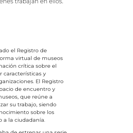
enes trabajan en ellos.
do el Registro de
forma virtual de museos
ación crítica sobre el
 características y
ganizaciones. El Registro
pacio de encuentro y
 museos, que reúne a
zar su trabajo, siendo
nocimiento sobre los
 a la ciudadanía.
aba de estrenar una serie