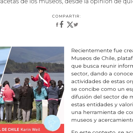
facetas de los museos, desde la opinión de qui
Recientemente fue crea
Museos de Chile, plata
que busca reunir inform
sector, dando a conocer
actividades de estas or
se concibe como un es
difusión del sector de
estas entidades y valori
una herramienta de co
museos y acercamiento
En este contexto, se ac