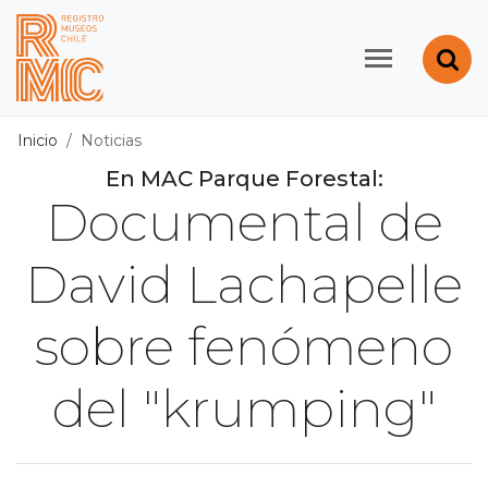
Contenido principal
Abr
Registro de Museos d
Inicio
Noticias
En MAC Parque Forestal:
Documental de
David Lachapelle
sobre fenómeno
del "krumping"