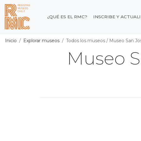
Contenido principal
¿QUÉ ES EL RMC?
INSCRIBE Y ACTUAL
Registro de Museos d
Inicio
Explorar museos
Todos los museos
/
Museo San Jos
Museo S