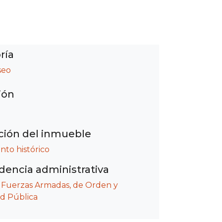
ría
seo
ión
ción del inmueble
o histórico
encia administrativa
/
Fuerzas Armadas, de Orden y
d Pública