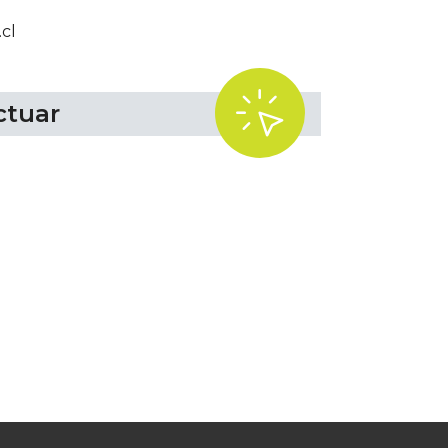
cl
.
ctuar