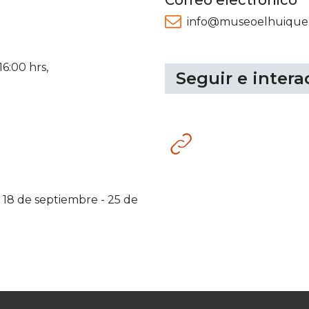
Correo electrónico
info@museoelhuique.
6:00 hrs,
Seguir e intera
Sitio
web
-
18 de septiembre
-
25 de