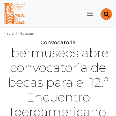
Contenido principal
Abr
Registro de Museos d
Inicio
Noticias
Convocatoria
Ibermuseos abre
convocatoria de
becas para el 12.º
Encuentro
Iberoamericano