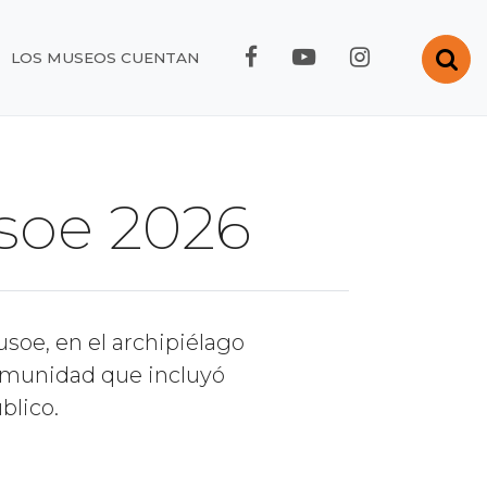
FACEBOOK RMC
YOUTUBE RMC
INSTAGRA
Abr
LOS MUSEOS CUENTAN
usoe 2026
usoe, en el archipiélago
comunidad que incluyó
blico.