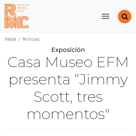
Contenido principal
Abr
Registro de Museos d
Inicio
Noticias
Exposición
Casa Museo EFM
presenta “Jimmy
Scott, tres
momentos"