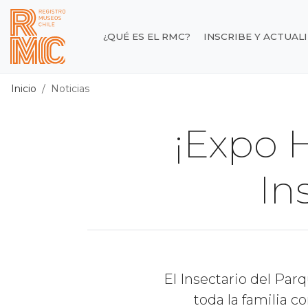
Contenido principal
¿QUÉ ES EL RMC?
INSCRIBE Y ACTUAL
Registro de Museos d
Inicio
Noticias
¡Expo 
In
El Insectario del Par
toda la familia c