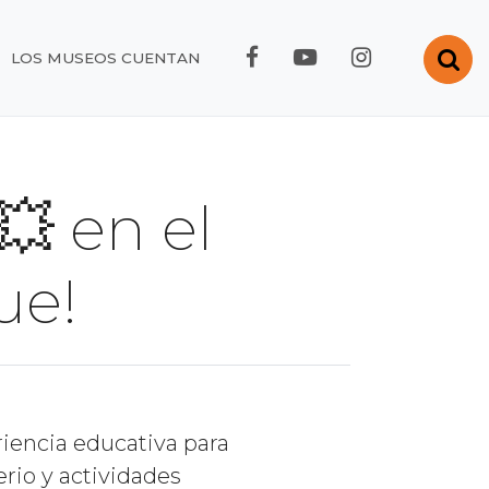
FACEBOOK RMC
YOUTUBE RMC
INSTAGRA
Abr
LOS MUSEOS CUENTAN
 en el
ue!
riencia educativa para
erio y actividades