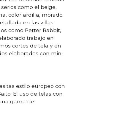
serios como el beige,
na, color ardilla, morado
etallada en las villas
iños como Petter Rabbit,
 elaborado trabajo en
mos cortes de tela y en
dos elaborados con mini
casitas estilo europeo con
aito: El uso de telas con
 una gama de: