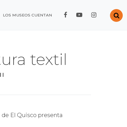
FACEBOOK RMC
YOUTUBE RMC
INSTAGRA
Abr
LOS MUSEOS CUENTAN
ura textil
"
d de El Quisco presenta