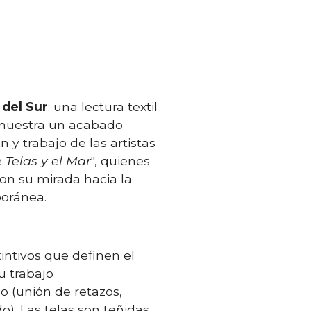
 del Sur
: una lectura textil
 muestra un acabado
 y trabajo de las artistas
 Telas y el Mar
", quienes
ron su mirada hacia la
poránea.
intivos que definen el
u trabajo
(unión de retazos,
o). Las telas son teñidas