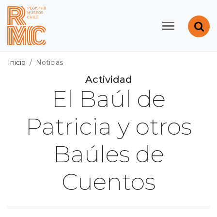
Contenido principal
Abr
Registro de Museos d
Inicio
Noticias
Actividad
El Baúl de
Patricia y otros
Baúles de
Cuentos