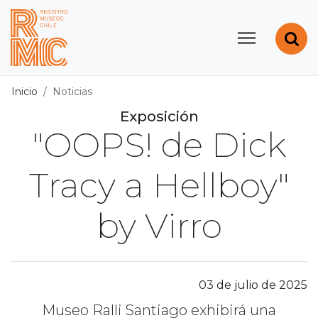
Contenido principal
Abr
Registro de Museos d
Inicio
Noticias
Exposición
"OOPS! de Dick
Tracy a Hellboy"
by Virro
03 de julio de 2025
Museo Ralli Santiago exhibirá una