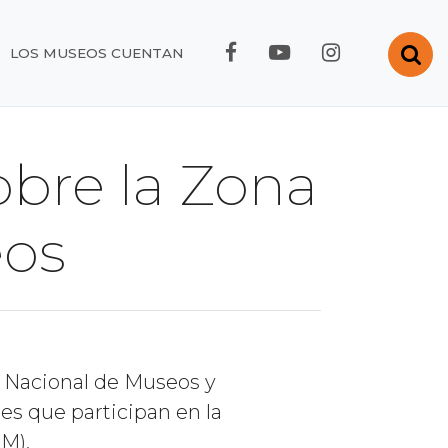
FACEBOOK RMC
YOUTUBE RMC
INSTAGRA
Abr
LOS MUSEOS CUENTAN
obre la Zona
eos
n Nacional de Museos y
es que participan en la
M).