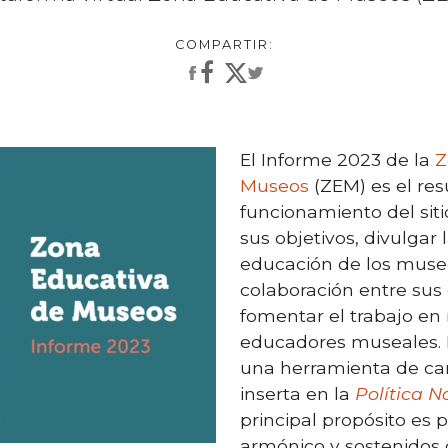
El Informe 2023 de la
Z
Museos
(ZEM) es el re
funcionamiento
de
l si
sus objetivos,
divulga
r
educación de los muse
colaboración entre
sus
fomentar el trabajo en
educadores
museales
.
una herramienta de car
inserta en
la
Política N
principal propósito es 
armónico y sostenidos 