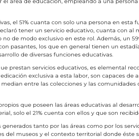
 el área
de educación, empleando a una persona 
ivas, el 51% cuanta con solo una persona en esta f
claró tener un servicio educativo,
cuanta con al 
o no de modo exclusivo en e
s
te rol. Además, un 5
con pasantes, los que en general tienen un estadí
arrollo de diversas funciones educativas.
ue prestan servicios educativos, es elemental re
dicación exclusiva a esta labor, son capaces de ar
 median entre las colecciones y las comunidades c
propios que poseen las áreas educativas al desarro
ial, solo el 21% cuenta con ellos y que son recib
generados tanto por las áreas como por los servic
s del museos y el contexto territorial donde éste 