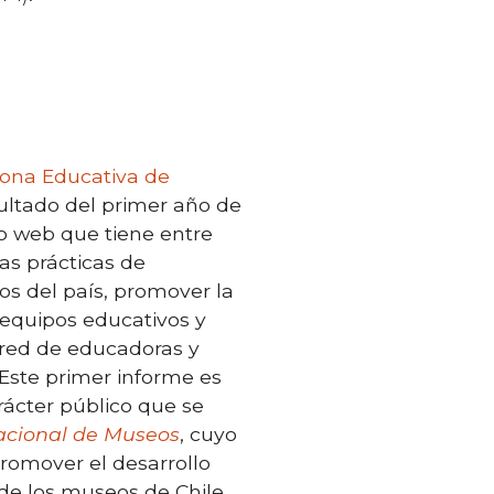
ona Educativa de
sultado del primer año de
tio web que
tiene
entre
las prácticas de
os de
l país
, promover la
equipos
educativos
y
 red
d
e educadoras y
 Este primer informe
es
ácter público que se
acional de
Museos
, cuyo
promover el desarrollo
de los museos de Chile,