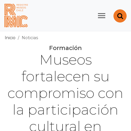
Contenido principal
Abr
Registro de Museos d
Inicio
Noticias
Formación
Museos
fortalecen su
compromiso con
la participación
cultural en