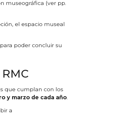
ón museográfica (ver pp.
pción, el espacio museal
 para poder concluir su
el RMC
les que cumplan con los
ero y marzo de cada año
.
bir a