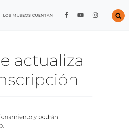
FACEBOOK RMC
YOUTUBE RMC
INSTAGRA
Abr
LOS MUSEOS CUENTAN
e actualiza
inscripción
cionamiento y podrán
o.