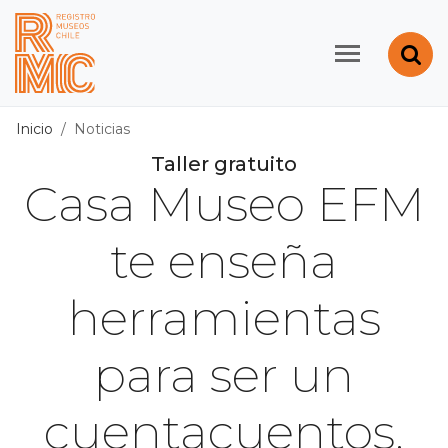
Contenido principal
Abr
Registro de Museos d
Inicio
Noticias
Taller gratuito
Casa Museo EFM
te enseña
herramientas
para ser un
cuentacuentos.