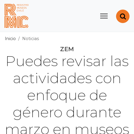
Contenido principal
Abr
Registro de Museos d
Inicio
Noticias
ZEM
Puedes revisar las
actividades con
enfoque de
género durante
marzo en museos