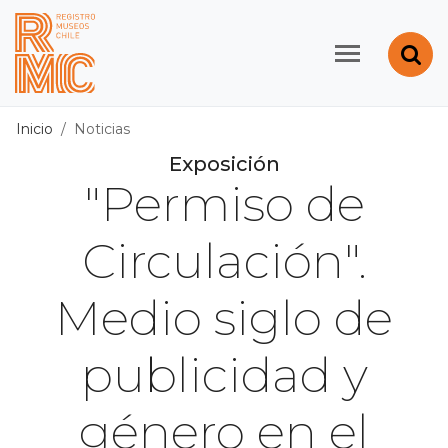
Contenido principal
Abr
Registro de Museos d
Inicio
Noticias
Exposición
"Permiso de
Circulación".
Medio siglo de
publicidad y
género en el