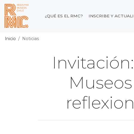
Contenido principal
¿QUÉ ES EL RMC?
INSCRIBE Y ACTUAL
Registro de Museos d
Inicio
Noticias
Invitació
Museos 
reflexio