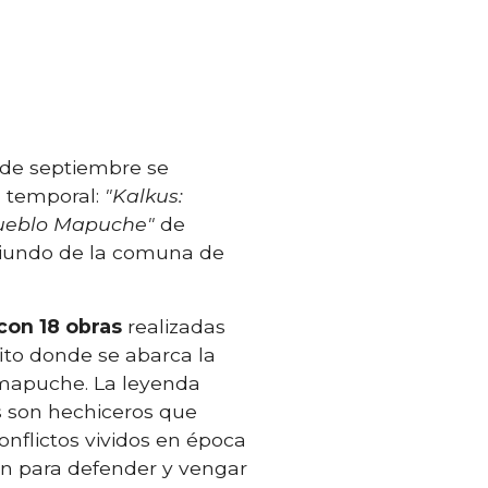
9 de septiembre se
n temporal:
"Kalkus:
Pueblo Mapuche"
de
 oriundo de la comuna de
con 18 obras
realizadas
fito donde se abarca la
 mapuche. La leyenda
us son hechiceros que
onflictos vividos en época
en para defender y vengar