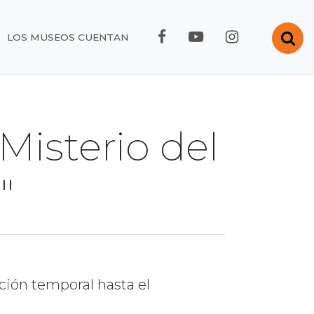
FACEBOOK RMC
YOUTUBE RMC
INSTAGRA
Abr
LOS MUSEOS CUENTAN
Misterio del
"
ción temporal hasta el