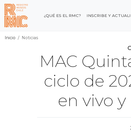
Contenido principal
¿QUÉ ES EL RMC?
INSCRIBE Y ACTUAL
Registro de Museos d
Inicio
Noticias
C
MAC Quint
ciclo de 2
en vivo 