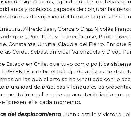
isión de significados, aquí donde las materias sign
cotidianos y poéticos, capaces de conjurar las tensi
ples formas de sujeción del habitar la globalización
z Errázuriz, Alfredo Jaar, Gonzalo Díaz, Nicolás Fra
r Rodríguez, Ronald Kay, Rainer Krause, Pablo River
sme, Constanza Urrutia, Claudia del Fierro, Enrique R
reras Cerda, Sebastián Vidal Valenzuela y Diego P
e Estado en Chile, que tuvo como política sistemát
n PRESENTE, exhibe el trabajo de artistas de disti
ormas en las que el arte se ha vinculado con lo ac
La pluralidad de prácticas y lenguajes es present
momento inconcluso, de un acontecimiento que no
se "presente" a cada momento.
icas del desplazamiento
. Juan Castillo y Victoria Jo