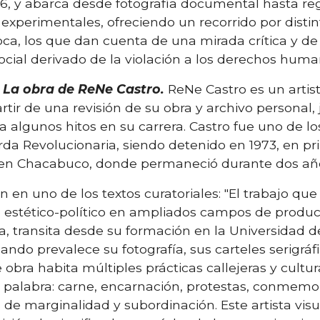
, y abarca desde fotografía documental hasta reg
 experimentales, ofreciendo un recorrido por disti
oca, los que dan cuenta de una mirada crítica y de
social derivado de la violación a los derechos huma
. La obra de ReNe Castro.
ReNe Castro es un artis
rtir de una revisión de su obra y archivo personal,
sa algunos hitos en su carrera. Castro fue uno de
da Revolucionaria, siendo detenido en 1973, en pr
o en Chacabuco, donde permaneció durante dos añ
 en uno de los textos curatoriales: "El trabajo qu
 estético-político en ampliados campos de producc
, transita desde su formación en la Universidad de
uando prevalece su fotografía, sus carteles serigráf
 obra habita múltiples prácticas callejeras y cultu
 palabra: carne, encarnación, protestas, conmemor
de marginalidad y subordinación. Este artista visu