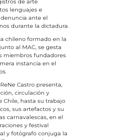
istros de arte
ntos lenguajes e
 denuncia ante el
nos durante la dictadura.
ta chileno formado en la
 junto al MAC, se gesta
 los miembros fundadores
imera instancia en el
os.
e ReNe Castro presenta,
ión, circulación y
 Chile, hasta su trabajo
icos, sus artefactos y su
ras carnavalescas, en el
aciones y festival
al y fotógrafo conjuga la