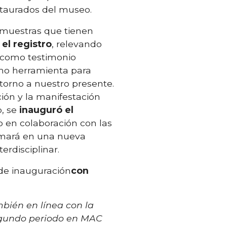
staurados del museo.
n muestras que tienen
el registro
, relevando
te como testimonio
omo herramienta para
torno a nuestro presente.
ión y la manifestación
o, se
inauguró el
o en colaboración con las
ormará en una nueva
erdisciplinar.
 de inauguración
con
mbién en línea con la
egundo periodo en MAC