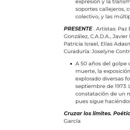
expresión y la transm
soportes callejeros, 
colectivo, y las múlti
PRESENTE
. Artistas: Pa
González, C.A.D.A., Javie
Patricia Israel, Elías Ada
Curaduría: Joselyne Cont
A 50 años del golpe d
muerte, la exposició
explorado diversas f
septiembre de 1973. 
constatación de un 
pues sigue haciéndo
Cruzar los límites. Poét
García