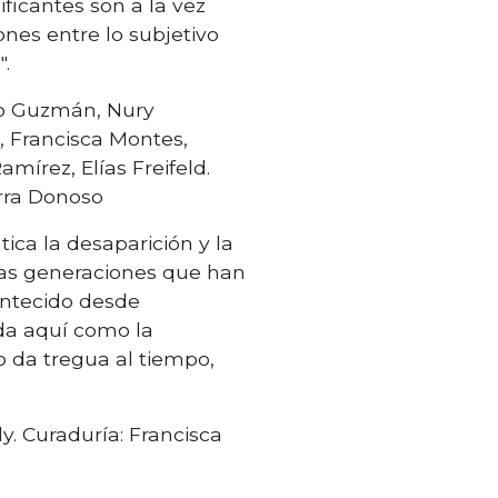
ificantes son a la vez
ones entre lo subjetivo
".
nco Guzmán, Nury
a, Francisca Montes,
amírez, Elías Freifeld.
arra Donoso
ica la desaparición y la
ntas generaciones que han
ontecido desde
ada aquí como la
 da tregua al tiempo,
lly. Curaduría: Francisca