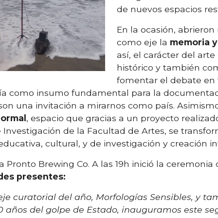
de nuevos espacios re
En la ocasión, abriero
como eje la
memoria y 
así, el carácter del ar
histórico y también c
fomentar el debate en 
afía como insumo fundamental para la documentac
es son una invitación a mirarnos como país. Asimism
Normal
, espacio que gracias a un proyecto realizad
 Investigación de la Facultad de Artes, se transf
ucativa, cultural, y de investigación y creación int
 Pronto Brewing Co. A las 19h inició la ceremonia
ades presentes:
je curatorial del año, Morfologías Sensibles, y ta
 años del golpe de Estado, inauguramos este s