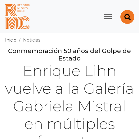
Contenido principal
Abr
Registro de Museos d
Inicio
Noticias
Conmemoración 50 años del Golpe de
Estado
Enrique Lihn
vuelve a la Galería
Gabriela Mistral
en múltiples