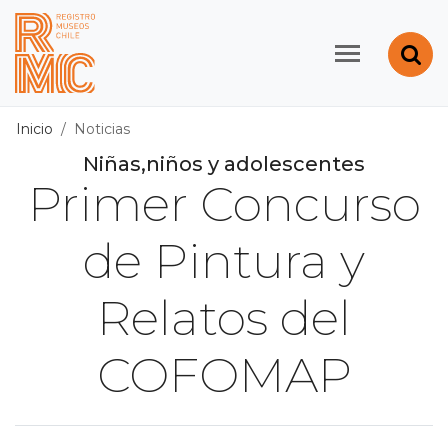
Contenido principal
Abr
Registro de Museos d
Inicio
Noticias
Niñas,niños y adolescentes
Primer Concurso
de Pintura y
Relatos del
COFOMAP