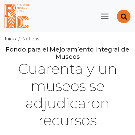
Contenido principal
Abr
Registro de Museos d
Inicio
Noticias
Fondo para el Mejoramiento Integral de
Museos
Cuarenta y un
museos se
adjudicaron
recursos