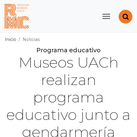
Contenido principal
Abr
Registro de Museos d
Inicio
Noticias
Programa educativo
Museos UACh
realizan
programa
educativo junto a
gendarmería