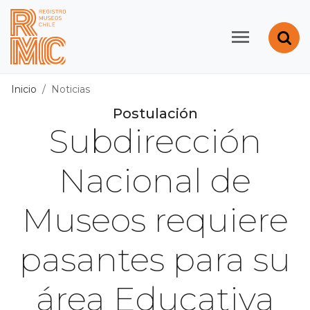
Contenido principal
Abr
Registro de Museos d
Inicio
Noticias
Postulación
Subdirección
Nacional de
Museos requiere
pasantes para su
área Educativa